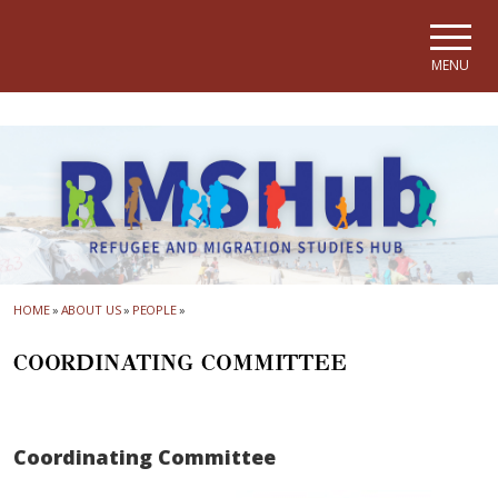
Skip to main navigation
Skip to main content
Skip to page footer
MENU
HOME
»
ABOUT US
»
PEOPLE
»
COORDINATING COMMITTEE
Coordinating Committee